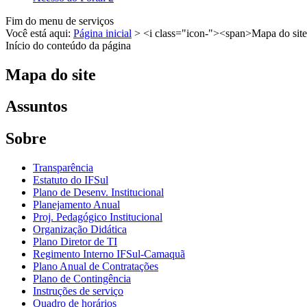
Fim do menu de serviços
Você está aqui:
Página inicial
>
<i class="icon-"><span>Mapa do sit
Início do conteúdo da página
Mapa do site
Assuntos
Sobre
Transparência
Estatuto do IFSul
Plano de Desenv. Institucional
Planejamento Anual
Proj. Pedagógico Institucional
Organização Didática
Plano Diretor de TI
Regimento Interno IFSul-Camaquã
Plano Anual de Contratações
Plano de Contingência
Instruções de serviço
Quadro de horários