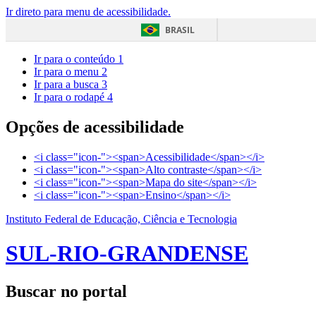
Ir direto para menu de acessibilidade.
BRASIL
Ir para o conteúdo
1
Ir para o menu
2
Ir para a busca
3
Ir para o rodapé
4
Opções de acessibilidade
<i class="icon-"><span>Acessibilidade</span></i>
<i class="icon-"><span>Alto contraste</span></i>
<i class="icon-"><span>Mapa do site</span></i>
<i class="icon-"><span>Ensino</span></i>
Instituto Federal de Educação, Ciência e Tecnologia
SUL-RIO-GRANDENSE
Buscar no portal