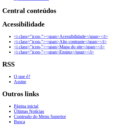
Central conteúdos
Acessibilidade
<i class="icon-"><span>Acessibilidade</span></i>
<i class="icon-"><span>Alto contraste</span></i>
<i class="icon-"><span>Mapa do site</span></i>
<i class="icon-"><span>Ensino</span></i>
RSS
O que é?
Assine
Outros links
Página inicial
Últimas Notícias
Conteudo do Menu Superior
Busca