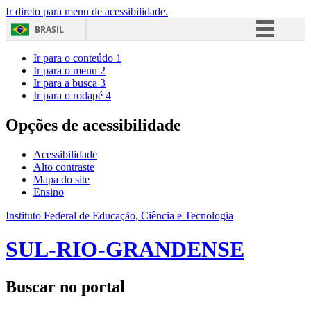
Ir direto para menu de acessibilidade.
BRASIL
Simplifique!
Ir para o conteúdo
1
Ir para o menu
2
Comunica BR
Ir para a busca
3
Ir para o rodapé
4
Participe
Acesso à informação
Opções de acessibilidade
Legislação
Acessibilidade
Canais
Alto contraste
Mapa do site
Ensino
Instituto Federal de Educação, Ciência e Tecnologia
SUL-RIO-GRANDENSE
Buscar no portal