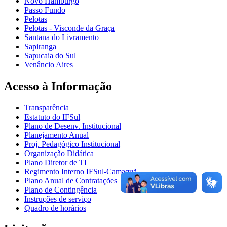
Novo Hamburgo
Passo Fundo
Pelotas
Pelotas - Visconde da Graça
Santana do Livramento
Sapiranga
Sapucaia do Sul
Venâncio Aires
Acesso à Informação
Transparência
Estatuto do IFSul
Plano de Desenv. Institucional
Planejamento Anual
Proj. Pedagógico Institucional
Organização Didática
Plano Diretor de TI
Regimento Interno IFSul-Camaquã
Plano Anual de Contratações
Plano de Contingência
Instruções de serviço
Quadro de horários