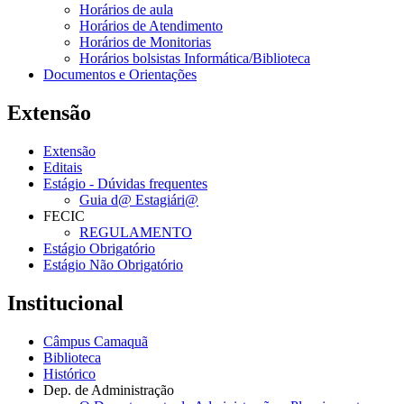
Horários de aula
Horários de Atendimento
Horários de Monitorias
Horários bolsistas Informática/Biblioteca
Documentos e Orientações
Extensão
Extensão
Editais
Estágio - Dúvidas frequentes
Guia d@ Estagiári@
FECIC
REGULAMENTO
Estágio Obrigatório
Estágio Não Obrigatório
Institucional
Câmpus Camaquã
Biblioteca
Histórico
Dep. de Administração