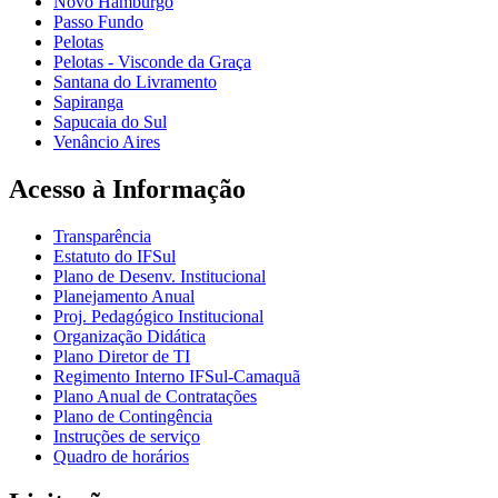
Novo Hamburgo
Passo Fundo
Pelotas
Pelotas - Visconde da Graça
Santana do Livramento
Sapiranga
Sapucaia do Sul
Venâncio Aires
Acesso à Informação
Transparência
Estatuto do IFSul
Plano de Desenv. Institucional
Planejamento Anual
Proj. Pedagógico Institucional
Organização Didática
Plano Diretor de TI
Regimento Interno IFSul-Camaquã
Plano Anual de Contratações
Plano de Contingência
Instruções de serviço
Quadro de horários