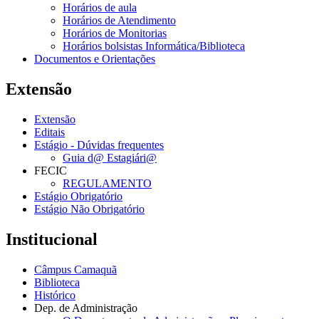
Horários de aula
Horários de Atendimento
Horários de Monitorias
Horários bolsistas Informática/Biblioteca
Documentos e Orientações
Extensão
Extensão
Editais
Estágio - Dúvidas frequentes
Guia d@ Estagiári@
FECIC
REGULAMENTO
Estágio Obrigatório
Estágio Não Obrigatório
Institucional
Câmpus Camaquã
Biblioteca
Histórico
Dep. de Administração