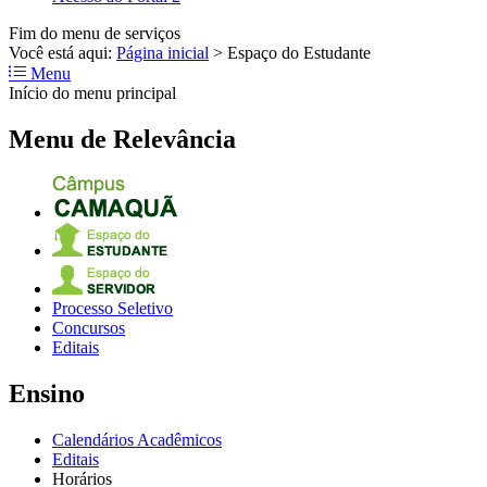
Fim do menu de serviços
Você está aqui:
Página inicial
>
Espaço do Estudante
Menu
Início do menu principal
Menu de Relevância
Processo Seletivo
Concursos
Editais
Ensino
Calendários Acadêmicos
Editais
Horários