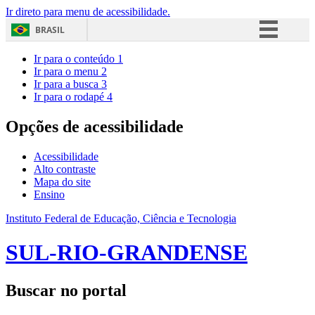
Ir direto para menu de acessibilidade.
BRASIL
Simplifique!
Ir para o conteúdo
1
Ir para o menu
2
Comunica BR
Ir para a busca
3
Ir para o rodapé
4
Participe
Acesso à informação
Opções de acessibilidade
Legislação
Acessibilidade
Canais
Alto contraste
Mapa do site
Ensino
Instituto Federal de Educação, Ciência e Tecnologia
SUL-RIO-GRANDENSE
Buscar no portal