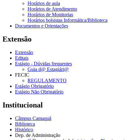
Horários de aula
Horários de Atendimento
Horários de Monitorias
Horários bolsistas Informática/Biblioteca
Documentos e Orientações
Extensão
Extensão
Editais
Estágio - Dúvidas frequentes
Guia d@ Estagiári@
FECIC
REGULAMENTO
Estágio Obrigatório
Estágio Não Obrigatório
Institucional
Câmpus Camaquã
Biblioteca
Histórico
Dep. de Administração