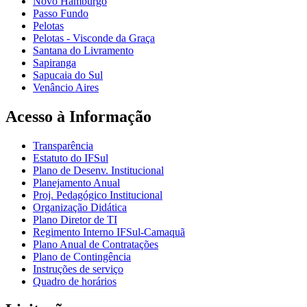
Novo Hamburgo
Passo Fundo
Pelotas
Pelotas - Visconde da Graça
Santana do Livramento
Sapiranga
Sapucaia do Sul
Venâncio Aires
Acesso à Informação
Transparência
Estatuto do IFSul
Plano de Desenv. Institucional
Planejamento Anual
Proj. Pedagógico Institucional
Organização Didática
Plano Diretor de TI
Regimento Interno IFSul-Camaquã
Plano Anual de Contratações
Plano de Contingência
Instruções de serviço
Quadro de horários