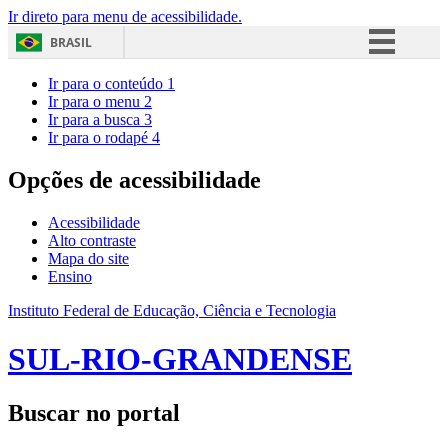
Ir direto para menu de acessibilidade.
BRASIL
Simplifique!
Ir para o conteúdo
1
Ir para o menu
2
Comunica BR
Ir para a busca
3
Ir para o rodapé
4
Participe
Acesso à informação
Opções de acessibilidade
Legislação
Acessibilidade
Canais
Alto contraste
Mapa do site
Ensino
Instituto Federal de Educação, Ciência e Tecnologia
SUL-RIO-GRANDENSE
Buscar no portal