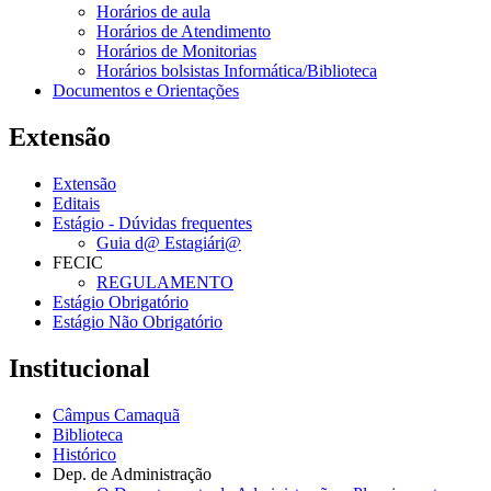
Horários de aula
Horários de Atendimento
Horários de Monitorias
Horários bolsistas Informática/Biblioteca
Documentos e Orientações
Extensão
Extensão
Editais
Estágio - Dúvidas frequentes
Guia d@ Estagiári@
FECIC
REGULAMENTO
Estágio Obrigatório
Estágio Não Obrigatório
Institucional
Câmpus Camaquã
Biblioteca
Histórico
Dep. de Administração