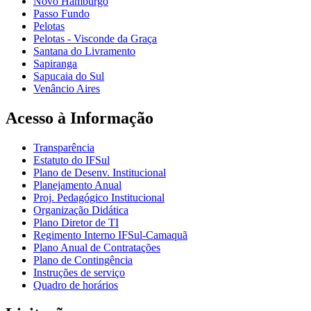
Novo Hamburgo
Passo Fundo
Pelotas
Pelotas - Visconde da Graça
Santana do Livramento
Sapiranga
Sapucaia do Sul
Venâncio Aires
Acesso à Informação
Transparência
Estatuto do IFSul
Plano de Desenv. Institucional
Planejamento Anual
Proj. Pedagógico Institucional
Organização Didática
Plano Diretor de TI
Regimento Interno IFSul-Camaquã
Plano Anual de Contratações
Plano de Contingência
Instruções de serviço
Quadro de horários