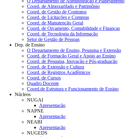
O Departamento de Administração e Planejamento
Coord. de Almoxarifado e Patrimônio
Coord. de Gestão de Contratos
Coord. de Licitações e Compras
Coord. de Manutenção Geral
Coord. de Orçamento, Contabilidade e Finanças
Coord. de Tecnologia da Informação
Setor de Gestão de Pessoas
Dep. de Ensino
O Departamento de Ensino, Pesquisa e Extensão
Coord. de Formação Geral e Apoio ao Ensino
Coord. de Pesquisa, Inovação e Pós-graduação
Coord. de Extensão e Cultura
Coord. de Registros Acadêmicos
Coord. de Cursos
Quadro Docente
Coord.de Estrutura e Funcionamento de Ensino
Núcleos
NUGAI
Apresentação
NAPNE
Apresentação
NEABI
Apresentação
NUGEDS