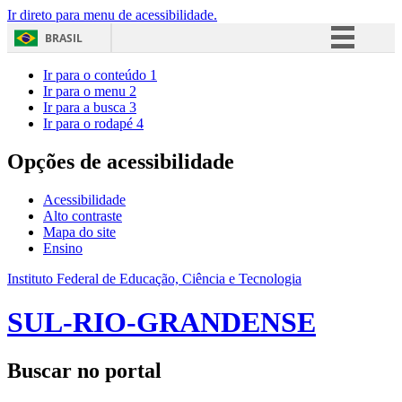
Ir direto para menu de acessibilidade.
BRASIL
Simplifique!
Ir para o conteúdo
1
Ir para o menu
2
Comunica BR
Ir para a busca
3
Ir para o rodapé
4
Participe
Acesso à informação
Opções de acessibilidade
Legislação
Acessibilidade
Canais
Alto contraste
Mapa do site
Ensino
Instituto Federal de Educação, Ciência e Tecnologia
SUL-RIO-GRANDENSE
Buscar no portal