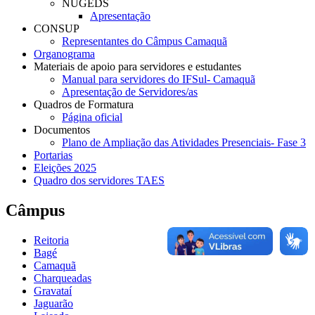
NUGEDS
Apresentação
CONSUP
Representantes do Câmpus Camaquã
Organograma
Materiais de apoio para servidores e estudantes
Manual para servidores do IFSul- Camaquã
Apresentação de Servidores/as
Quadros de Formatura
Página oficial
Documentos
Plano de Ampliação das Atividades Presenciais- Fase 3
Portarias
Eleições 2025
Quadro dos servidores TAES
Câmpus
Reitoria
Bagé
Camaquã
Charqueadas
Gravataí
Jaguarão