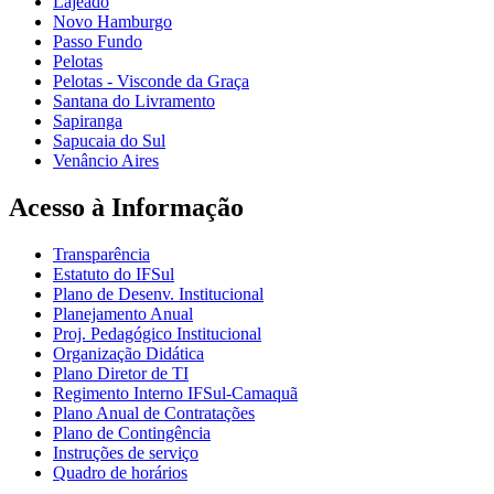
Lajeado
Novo Hamburgo
Passo Fundo
Pelotas
Pelotas - Visconde da Graça
Santana do Livramento
Sapiranga
Sapucaia do Sul
Venâncio Aires
Acesso à Informação
Transparência
Estatuto do IFSul
Plano de Desenv. Institucional
Planejamento Anual
Proj. Pedagógico Institucional
Organização Didática
Plano Diretor de TI
Regimento Interno IFSul-Camaquã
Plano Anual de Contratações
Plano de Contingência
Instruções de serviço
Quadro de horários