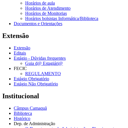
Horários de aula
Horários de Atendimento
Horários de Monitorias
Horários bolsistas Informática/Biblioteca
Documentos e Orientações
Extensão
Extensão
Editais
Estágio - Dúvidas frequentes
Guia d@ Estagiári@
FECIC
REGULAMENTO
Estágio Obrigatório
Estágio Não Obrigatório
Institucional
Câmpus Camaquã
Biblioteca
Histórico
Dep. de Administração