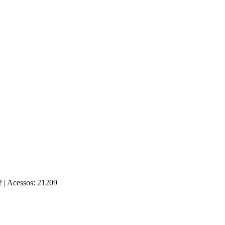
12
|
Acessos: 21209