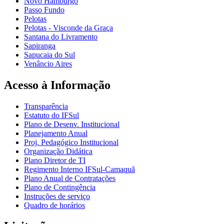
Novo Hamburgo
Passo Fundo
Pelotas
Pelotas - Visconde da Graça
Santana do Livramento
Sapiranga
Sapucaia do Sul
Venâncio Aires
Acesso à Informação
Transparência
Estatuto do IFSul
Plano de Desenv. Institucional
Planejamento Anual
Proj. Pedagógico Institucional
Organização Didática
Plano Diretor de TI
Regimento Interno IFSul-Camaquã
Plano Anual de Contratações
Plano de Contingência
Instruções de serviço
Quadro de horários