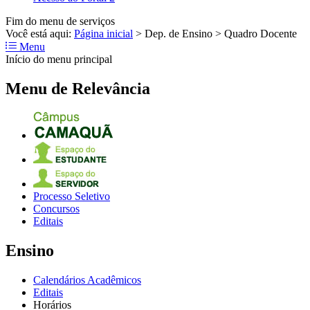
Fim do menu de serviços
Você está aqui:
Página inicial
>
Dep. de Ensino
>
Quadro Docente
Menu
Início do menu principal
Menu de Relevância
Processo Seletivo
Concursos
Editais
Ensino
Calendários Acadêmicos
Editais
Horários