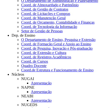
O Departamento de Administração e Planejamento
Coord. de Almoxarifado e Patrimônio
Coord. de Gestão de Contratos
Coord. de Licitações e Compras
Coord. de Manutenção Geral
Coord. de Orçamento, Contabilidade e Finanças
Coord. de Tecnologia da Informação
Setor de Gestão de Pessoas
Dep. de Ensino
O Departamento de Ensino, Pesquisa e Extensão
Coord. de Formação Geral e Apoio ao Ensino
Coord. de Pesquisa, Inovação e Pós-graduação
Coord. de Extensão e Cultura
Coord. de Registros Acadêmicos
Coord. de Cursos
Quadro Docente
Coord.de Estrutura e Funcionamento de Ensino
Núcleos
NUGAI
Apresentação
NAPNE
Apresentação
NEABI
Apresentação
NUGEDS