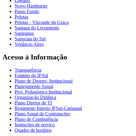
Lajeado
Novo Hamburgo
Passo Fundo
Pelotas
Pelotas - Visconde da Graça
Santana do Livramento
Sapiranga
Sapucaia do Sul
Venâncio Aires
Acesso à Informação
Transparência
Estatuto do IFSul
Plano de Desenv. Institucional
Planejamento Anual
Proj. Pedagógico Institucional
Organização Didática
Plano Diretor de TI
Regimento Interno IFSul-Camaquã
Plano Anual de Contratações
Plano de Contingência
Instruções de serviço
Quadro de horários