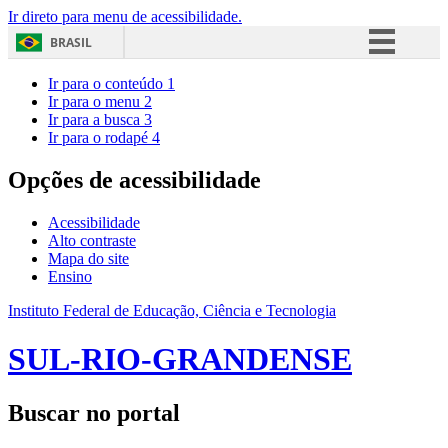
Ir direto para menu de acessibilidade.
BRASIL
Simplifique!
Ir para o conteúdo
1
Ir para o menu
2
Comunica BR
Ir para a busca
3
Ir para o rodapé
4
Participe
Acesso à informação
Opções de acessibilidade
Legislação
Acessibilidade
Canais
Alto contraste
Mapa do site
Ensino
Instituto Federal de Educação, Ciência e Tecnologia
SUL-RIO-GRANDENSE
Buscar no portal