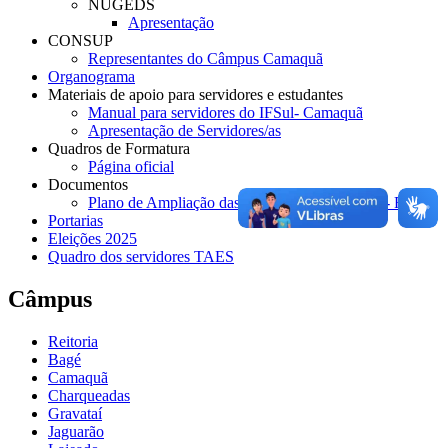
NUGEDS
Apresentação
CONSUP
Representantes do Câmpus Camaquã
Organograma
Materiais de apoio para servidores e estudantes
Manual para servidores do IFSul- Camaquã
Apresentação de Servidores/as
Quadros de Formatura
Página oficial
Documentos
Plano de Ampliação das Atividades Presenciais- Fase 3
Portarias
Eleições 2025
Quadro dos servidores TAES
Câmpus
Reitoria
Bagé
Camaquã
Charqueadas
Gravataí
Jaguarão