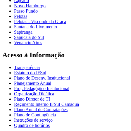
Lajeado
Novo Hamburgo
Passo Fundo
Pelotas
Pelotas - Visconde da Graça
Santana do Livramento
Sapiranga
Sapucaia do Sul
Venâncio Aires
Acesso à Informação
Transparência
Estatuto do IFSul
Plano de Desenv. Institucional
Planejamento Anual
Proj. Pedagógico Institucional
Organização Didática
Plano Diretor de TI
Regimento Interno IFSul-Camaquã
Plano Anual de Contratações
Plano de Contingência
Instruções de serviço
Quadro de horários