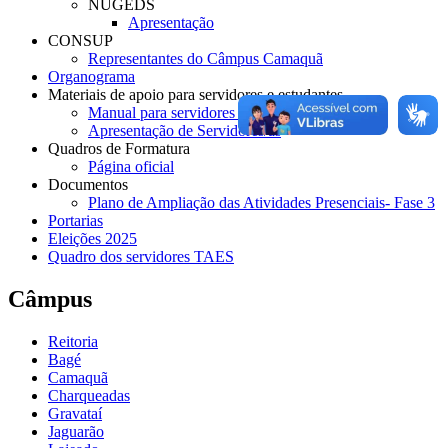
NUGEDS
Apresentação
CONSUP
Representantes do Câmpus Camaquã
Organograma
Materiais de apoio para servidores e estudantes
Manual para servidores do IFSul- Camaquã
Apresentação de Servidores/as
Quadros de Formatura
Página oficial
Documentos
Plano de Ampliação das Atividades Presenciais- Fase 3
Portarias
Eleições 2025
Quadro dos servidores TAES
Câmpus
Reitoria
Bagé
Camaquã
Charqueadas
Gravataí
Jaguarão