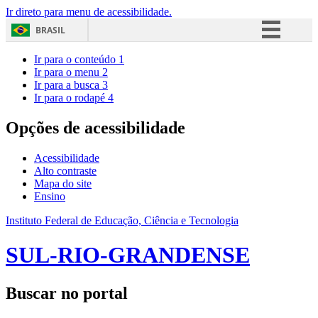
Ir direto para menu de acessibilidade.
BRASIL
Simplifique!
Ir para o conteúdo
1
Ir para o menu
2
Comunica BR
Ir para a busca
3
Ir para o rodapé
4
Participe
Acesso à informação
Opções de acessibilidade
Legislação
Acessibilidade
Canais
Alto contraste
Mapa do site
Ensino
Instituto Federal de Educação, Ciência e Tecnologia
SUL-RIO-GRANDENSE
Buscar no portal