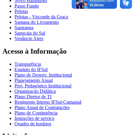
Novo Hamburgo
Passo Fundo
Pelotas
Pelotas - Visconde da Graça
Santana do Livramento
Sapiranga
Sapucaia do Sul
Venâncio Aires
Acesso à Informação
Transparência
Estatuto do IFSul
Plano de Desenv. Institucional
Planejamento Anual
Proj. Pedagógico Institucional
Organização Didática
Plano Diretor de TI
Regimento Interno IFSul-Camaquã
Plano Anual de Contratações
Plano de Contingência
Instruções de serviço
Quadro de horários