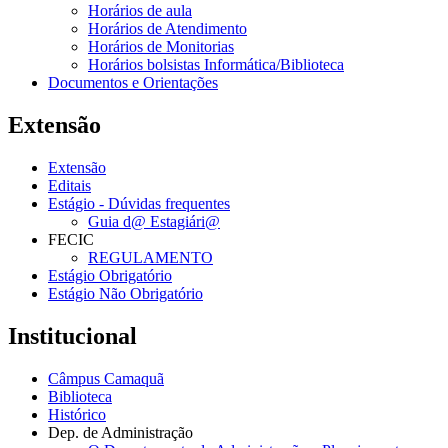
Horários de aula
Horários de Atendimento
Horários de Monitorias
Horários bolsistas Informática/Biblioteca
Documentos e Orientações
Extensão
Extensão
Editais
Estágio - Dúvidas frequentes
Guia d@ Estagiári@
FECIC
REGULAMENTO
Estágio Obrigatório
Estágio Não Obrigatório
Institucional
Câmpus Camaquã
Biblioteca
Histórico
Dep. de Administração