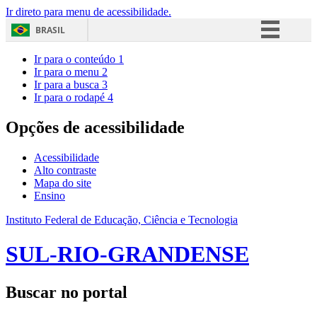
Ir direto para menu de acessibilidade.
BRASIL
Simplifique!
Ir para o conteúdo
1
Ir para o menu
2
Comunica BR
Ir para a busca
3
Ir para o rodapé
4
Participe
Acesso à informação
Opções de acessibilidade
Legislação
Acessibilidade
Canais
Alto contraste
Mapa do site
Ensino
Instituto Federal de Educação, Ciência e Tecnologia
SUL-RIO-GRANDENSE
Buscar no portal