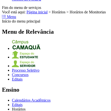
Fim do menu de serviços
Você está aqui:
Página inicial
>
Horários
>
Horários de Monitorias
Menu
Início do menu principal
Menu de Relevância
Processo Seletivo
Concursos
Editais
Ensino
Calendários Acadêmicos
Editais
Horários