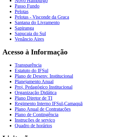
Novo Hamburgo
Passo Fundo
Pelotas
Pelotas - Visconde da Graça
Santana do Livramento
Sapiranga
Sapucaia do Sul
Venâncio Aires
Acesso à Informação
Transparência
Estatuto do IFSul
Plano de Desenv. Institucional
Planejamento Anual
Proj. Pedagógico Institucional
Organização Didática
Plano Diretor de TI
Regimento Interno IFSul-Camaquã
Plano Anual de Contratações
Plano de Contingência
Instruções de serviço
Quadro de horários