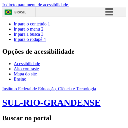
Ir direto para menu de acessibilidade.
BRASIL
Simplifique!
Ir para o conteúdo
1
Ir para o menu
2
Comunica BR
Ir para a busca
3
Ir para o rodapé
4
Participe
Acesso à informação
Opções de acessibilidade
Legislação
Acessibilidade
Canais
Alto contraste
Mapa do site
Ensino
Instituto Federal de Educação, Ciência e Tecnologia
SUL-RIO-GRANDENSE
Buscar no portal