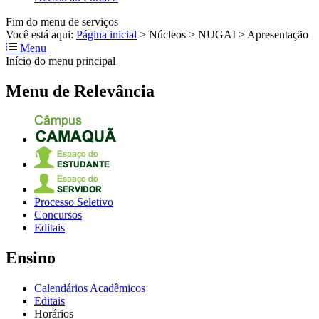
Fim do menu de serviços
Você está aqui:
Página inicial
>
Núcleos
>
NUGAI
>
Apresentação
Menu
Início do menu principal
Menu de Relevância
Processo Seletivo
Concursos
Editais
Ensino
Calendários Acadêmicos
Editais
Horários