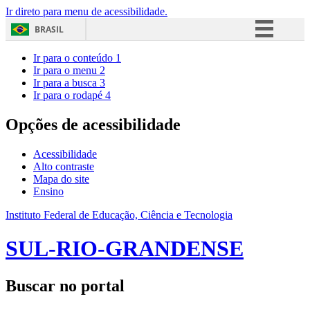
Ir direto para menu de acessibilidade.
BRASIL
Simplifique!
Ir para o conteúdo
1
Ir para o menu
2
Comunica BR
Ir para a busca
3
Ir para o rodapé
4
Participe
Acesso à informação
Opções de acessibilidade
Legislação
Acessibilidade
Canais
Alto contraste
Mapa do site
Ensino
Instituto Federal de Educação, Ciência e Tecnologia
SUL-RIO-GRANDENSE
Buscar no portal