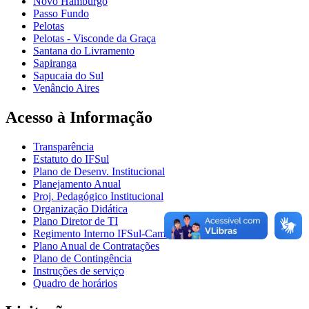
Novo Hamburgo
Passo Fundo
Pelotas
Pelotas - Visconde da Graça
Santana do Livramento
Sapiranga
Sapucaia do Sul
Venâncio Aires
Acesso à Informação
Transparência
Estatuto do IFSul
Plano de Desenv. Institucional
Planejamento Anual
Proj. Pedagógico Institucional
Organização Didática
Plano Diretor de TI
Regimento Interno IFSul-Camaquã
Plano Anual de Contratações
Plano de Contingência
Instruções de serviço
Quadro de horários