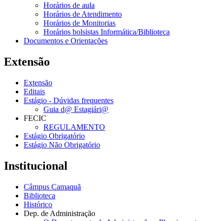
Horários de aula
Horários de Atendimento
Horários de Monitorias
Horários bolsistas Informática/Biblioteca
Documentos e Orientações
Extensão
Extensão
Editais
Estágio - Dúvidas frequentes
Guia d@ Estagiári@
FECIC
REGULAMENTO
Estágio Obrigatório
Estágio Não Obrigatório
Institucional
Câmpus Camaquã
Biblioteca
Histórico
Dep. de Administração