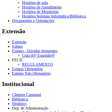
Horários de aula
Horários de Atendimento
Horários de Monitorias
Horários bolsistas Informática/Biblioteca
Documentos e Orientações
Extensão
Extensão
Editais
Estágio - Dúvidas frequentes
Guia d@ Estagiári@
FECIC
REGULAMENTO
Estágio Obrigatório
Estágio Não Obrigatório
Institucional
Câmpus Camaquã
Biblioteca
Histórico
Dep. de Administração