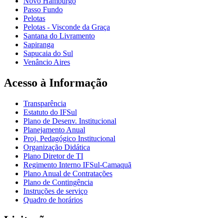
Novo Hamburgo
Passo Fundo
Pelotas
Pelotas - Visconde da Graça
Santana do Livramento
Sapiranga
Sapucaia do Sul
Venâncio Aires
Acesso à Informação
Transparência
Estatuto do IFSul
Plano de Desenv. Institucional
Planejamento Anual
Proj. Pedagógico Institucional
Organização Didática
Plano Diretor de TI
Regimento Interno IFSul-Camaquã
Plano Anual de Contratações
Plano de Contingência
Instruções de serviço
Quadro de horários