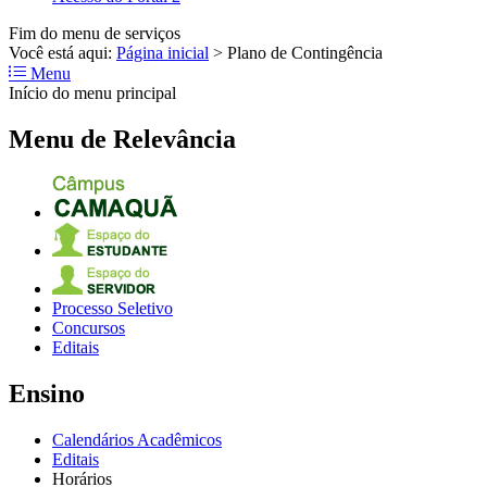
Fim do menu de serviços
Você está aqui:
Página inicial
>
Plano de Contingência
Menu
Início do menu principal
Menu de Relevância
Processo Seletivo
Concursos
Editais
Ensino
Calendários Acadêmicos
Editais
Horários