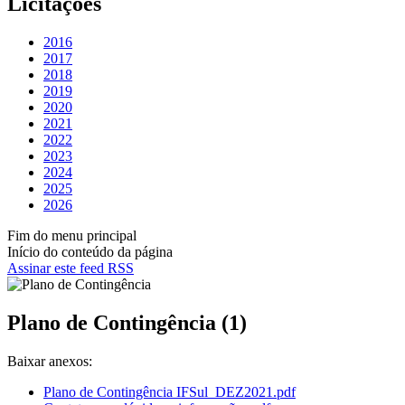
Licitações
2016
2017
2018
2019
2020
2021
2022
2023
2024
2025
2026
Fim do menu principal
Início do conteúdo da página
Assinar este feed RSS
Plano de Contingência (1)
Baixar anexos:
Plano de Contingência IFSul_DEZ2021.pdf