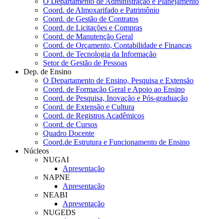
O Departamento de Administração e Planejamento
Coord. de Almoxarifado e Patrimônio
Coord. de Gestão de Contratos
Coord. de Licitações e Compras
Coord. de Manutenção Geral
Coord. de Orçamento, Contabilidade e Finanças
Coord. de Tecnologia da Informação
Setor de Gestão de Pessoas
Dep. de Ensino
O Departamento de Ensino, Pesquisa e Extensão
Coord. de Formação Geral e Apoio ao Ensino
Coord. de Pesquisa, Inovação e Pós-graduação
Coord. de Extensão e Cultura
Coord. de Registros Acadêmicos
Coord. de Cursos
Quadro Docente
Coord.de Estrutura e Funcionamento de Ensino
Núcleos
NUGAI
Apresentação
NAPNE
Apresentação
NEABI
Apresentação
NUGEDS