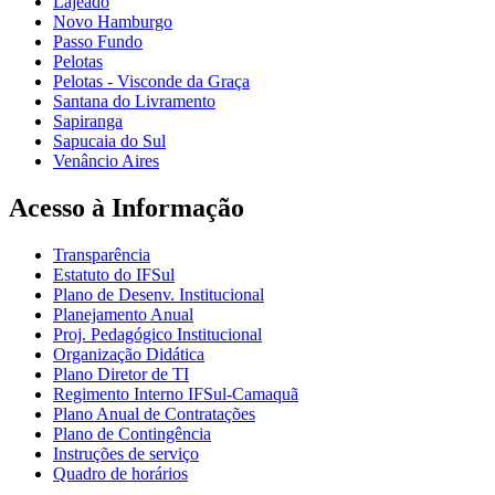
Lajeado
Novo Hamburgo
Passo Fundo
Pelotas
Pelotas - Visconde da Graça
Santana do Livramento
Sapiranga
Sapucaia do Sul
Venâncio Aires
Acesso à Informação
Transparência
Estatuto do IFSul
Plano de Desenv. Institucional
Planejamento Anual
Proj. Pedagógico Institucional
Organização Didática
Plano Diretor de TI
Regimento Interno IFSul-Camaquã
Plano Anual de Contratações
Plano de Contingência
Instruções de serviço
Quadro de horários