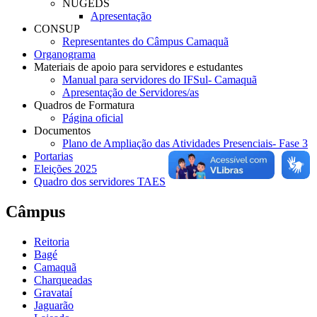
NUGEDS
Apresentação
CONSUP
Representantes do Câmpus Camaquã
Organograma
Materiais de apoio para servidores e estudantes
Manual para servidores do IFSul- Camaquã
Apresentação de Servidores/as
Quadros de Formatura
Página oficial
Documentos
Plano de Ampliação das Atividades Presenciais- Fase 3
Portarias
Eleições 2025
Quadro dos servidores TAES
Câmpus
Reitoria
Bagé
Camaquã
Charqueadas
Gravataí
Jaguarão