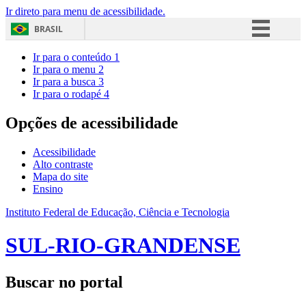
Ir direto para menu de acessibilidade.
BRASIL
Simplifique!
Ir para o conteúdo
1
Ir para o menu
2
Comunica BR
Ir para a busca
3
Ir para o rodapé
4
Participe
Acesso à informação
Opções de acessibilidade
Legislação
Acessibilidade
Canais
Alto contraste
Mapa do site
Ensino
Instituto Federal de Educação, Ciência e Tecnologia
SUL-RIO-GRANDENSE
Buscar no portal