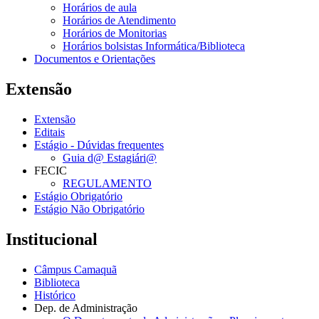
Horários de aula
Horários de Atendimento
Horários de Monitorias
Horários bolsistas Informática/Biblioteca
Documentos e Orientações
Extensão
Extensão
Editais
Estágio - Dúvidas frequentes
Guia d@ Estagiári@
FECIC
REGULAMENTO
Estágio Obrigatório
Estágio Não Obrigatório
Institucional
Câmpus Camaquã
Biblioteca
Histórico
Dep. de Administração