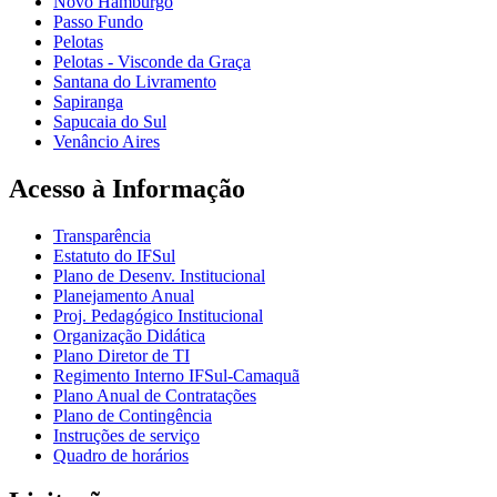
Novo Hamburgo
Passo Fundo
Pelotas
Pelotas - Visconde da Graça
Santana do Livramento
Sapiranga
Sapucaia do Sul
Venâncio Aires
Acesso à Informação
Transparência
Estatuto do IFSul
Plano de Desenv. Institucional
Planejamento Anual
Proj. Pedagógico Institucional
Organização Didática
Plano Diretor de TI
Regimento Interno IFSul-Camaquã
Plano Anual de Contratações
Plano de Contingência
Instruções de serviço
Quadro de horários