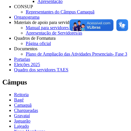
Apresentação
CONSUP
Representantes do Câmpus Camaquã
Organograma
Materiais de apoio para servidores e estudantes
Manual para servidores do IFSul- Camaquã
Apresentação de Servidores/as
Quadros de Formatura
Página oficial
Documentos
Plano de Ampliação das Atividades Presenciais- Fase 3
Portarias
Eleições 2025
Quadro dos servidores TAES
Câmpus
Reitoria
Bagé
Camaquã
Charqueadas
Gravataí
Jaguarão
Lajeado