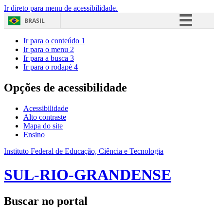
Ir direto para menu de acessibilidade.
BRASIL
Simplifique!
Ir para o conteúdo
1
Ir para o menu
2
Comunica BR
Ir para a busca
3
Ir para o rodapé
4
Participe
Acesso à informação
Opções de acessibilidade
Legislação
Acessibilidade
Canais
Alto contraste
Mapa do site
Ensino
Instituto Federal de Educação, Ciência e Tecnologia
SUL-RIO-GRANDENSE
Buscar no portal