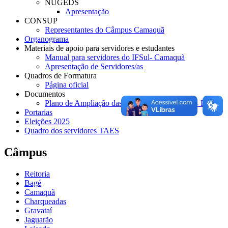
NUGEDS
Apresentação
CONSUP
Representantes do Câmpus Camaquã
Organograma
Materiais de apoio para servidores e estudantes
Manual para servidores do IFSul- Camaquã
Apresentação de Servidores/as
Quadros de Formatura
Página oficial
Documentos
Plano de Ampliação das Atividades Presenciais- Fase 3
Portarias
Eleições 2025
Quadro dos servidores TAES
Câmpus
Reitoria
Bagé
Camaquã
Charqueadas
Gravataí
Jaguarão