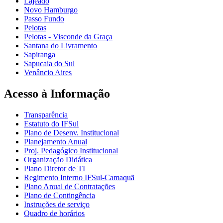
Lajeado
Novo Hamburgo
Passo Fundo
Pelotas
Pelotas - Visconde da Graça
Santana do Livramento
Sapiranga
Sapucaia do Sul
Venâncio Aires
Acesso à Informação
Transparência
Estatuto do IFSul
Plano de Desenv. Institucional
Planejamento Anual
Proj. Pedagógico Institucional
Organização Didática
Plano Diretor de TI
Regimento Interno IFSul-Camaquã
Plano Anual de Contratações
Plano de Contingência
Instruções de serviço
Quadro de horários