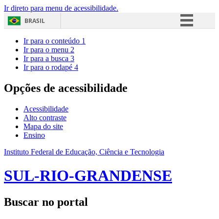
Ir direto para menu de acessibilidade.
BRASIL
Simplifique!
Ir para o conteúdo
1
Ir para o menu
2
Comunica BR
Ir para a busca
3
Ir para o rodapé
4
Participe
Acesso à informação
Opções de acessibilidade
Legislação
Acessibilidade
Canais
Alto contraste
Mapa do site
Ensino
Instituto Federal de Educação, Ciência e Tecnologia
SUL-RIO-GRANDENSE
Buscar no portal