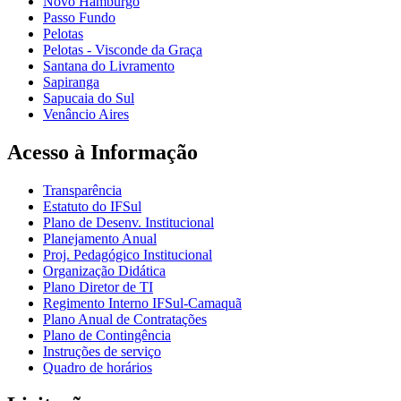
Novo Hamburgo
Passo Fundo
Pelotas
Pelotas - Visconde da Graça
Santana do Livramento
Sapiranga
Sapucaia do Sul
Venâncio Aires
Acesso à Informação
Transparência
Estatuto do IFSul
Plano de Desenv. Institucional
Planejamento Anual
Proj. Pedagógico Institucional
Organização Didática
Plano Diretor de TI
Regimento Interno IFSul-Camaquã
Plano Anual de Contratações
Plano de Contingência
Instruções de serviço
Quadro de horários