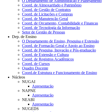
O Departamento de Administração e Planejamento
Coord. de Almoxarifado e Patrimônio
Coord. de Gestão de Contratos
Coord. de Licitações e Compras
Coord. de Manutenção Geral
Coord. de Orçamento, Contabilidade e Finanças
Coord. de Tecnologia da Informação
Setor de Gestão de Pessoas
Dep. de Ensino
O Departamento de Ensino, Pesquisa e Extensão
Coord. de Formação Geral e Apoio ao Ensino
Coord. de Pesquisa, Inovação e Pós-graduação
Coord. de Extensão e Cultura
Coord. de Registros Acadêmicos
Coord. de Cursos
Quadro Docente
Coord.de Estrutura e Funcionamento de Ensino
Núcleos
NUGAI
Apresentação
NAPNE
Apresentação
NEABI
Apresentação
NUGEDS