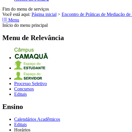
Fim do menu de serviços
Você está aqui:
Página inicial
>
Encontro de Práticas de Mediação de L
Menu
Início do menu principal
Menu de Relevância
Processo Seletivo
Concursos
Editais
Ensino
Calendários Acadêmicos
Editais
Horários