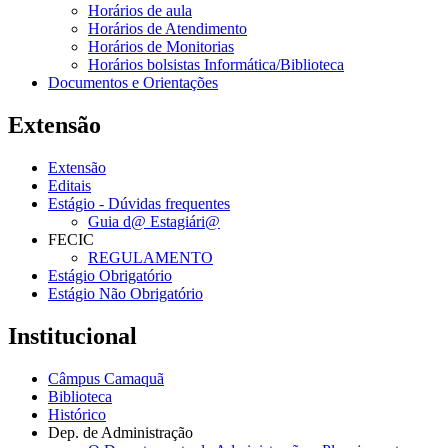
Horários de aula
Horários de Atendimento
Horários de Monitorias
Horários bolsistas Informática/Biblioteca
Documentos e Orientações
Extensão
Extensão
Editais
Estágio - Dúvidas frequentes
Guia d@ Estagiári@
FECIC
REGULAMENTO
Estágio Obrigatório
Estágio Não Obrigatório
Institucional
Câmpus Camaquã
Biblioteca
Histórico
Dep. de Administração