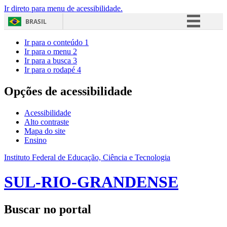
Ir direto para menu de acessibilidade.
BRASIL
Simplifique!
Ir para o conteúdo
1
Ir para o menu
2
Comunica BR
Ir para a busca
3
Ir para o rodapé
4
Participe
Acesso à informação
Opções de acessibilidade
Legislação
Acessibilidade
Canais
Alto contraste
Mapa do site
Ensino
Instituto Federal de Educação, Ciência e Tecnologia
SUL-RIO-GRANDENSE
Buscar no portal