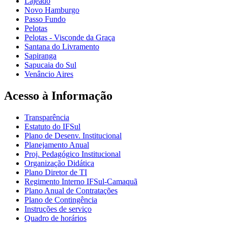
Lajeado
Novo Hamburgo
Passo Fundo
Pelotas
Pelotas - Visconde da Graça
Santana do Livramento
Sapiranga
Sapucaia do Sul
Venâncio Aires
Acesso à Informação
Transparência
Estatuto do IFSul
Plano de Desenv. Institucional
Planejamento Anual
Proj. Pedagógico Institucional
Organização Didática
Plano Diretor de TI
Regimento Interno IFSul-Camaquã
Plano Anual de Contratações
Plano de Contingência
Instruções de serviço
Quadro de horários