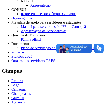
NUGEDS
Apresentação
CONSUP
Representantes do Câmpus Camaquã
Organograma
Materiais de apoio para servidores e estudantes
Manual para servidores do IFSul- Camaquã
Apresentação de Servidores/as
Quadros de Formatura
Página oficial
Documentos
Plano de Ampliação das Atividades Presenciais- Fase 3
Portarias
Eleições 2025
Quadro dos servidores TAES
Câmpus
Reitoria
Bagé
Camaquã
Charqueadas
Gravataí
Jaguarão