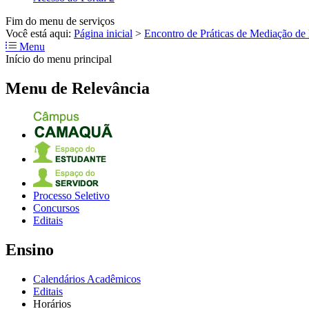
Fim do menu de serviços
Você está aqui:
Página inicial
>
Encontro de Práticas de Mediação de L
Menu
Início do menu principal
Menu de Relevância
Processo Seletivo
Concursos
Editais
Ensino
Calendários Acadêmicos
Editais
Horários