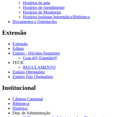
Horários de aula
Horários de Atendimento
Horários de Monitorias
Horários bolsistas Informática/Biblioteca
Documentos e Orientações
Extensão
Extensão
Editais
Estágio - Dúvidas frequentes
Guia d@ Estagiári@
FECIC
REGULAMENTO
Estágio Obrigatório
Estágio Não Obrigatório
Institucional
Câmpus Camaquã
Biblioteca
Histórico
Dep. de Administração