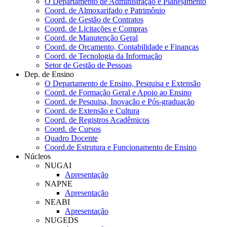
O Departamento de Administração e Planejamento
Coord. de Almoxarifado e Patrimônio
Coord. de Gestão de Contratos
Coord. de Licitações e Compras
Coord. de Manutenção Geral
Coord. de Orçamento, Contabilidade e Finanças
Coord. de Tecnologia da Informação
Setor de Gestão de Pessoas
Dep. de Ensino
O Departamento de Ensino, Pesquisa e Extensão
Coord. de Formação Geral e Apoio ao Ensino
Coord. de Pesquisa, Inovação e Pós-graduação
Coord. de Extensão e Cultura
Coord. de Registros Acadêmicos
Coord. de Cursos
Quadro Docente
Coord.de Estrutura e Funcionamento de Ensino
Núcleos
NUGAI
Apresentação
NAPNE
Apresentação
NEABI
Apresentação
NUGEDS