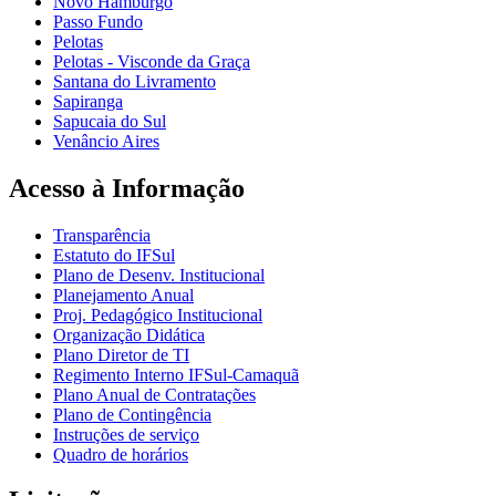
Novo Hamburgo
Passo Fundo
Pelotas
Pelotas - Visconde da Graça
Santana do Livramento
Sapiranga
Sapucaia do Sul
Venâncio Aires
Acesso à Informação
Transparência
Estatuto do IFSul
Plano de Desenv. Institucional
Planejamento Anual
Proj. Pedagógico Institucional
Organização Didática
Plano Diretor de TI
Regimento Interno IFSul-Camaquã
Plano Anual de Contratações
Plano de Contingência
Instruções de serviço
Quadro de horários