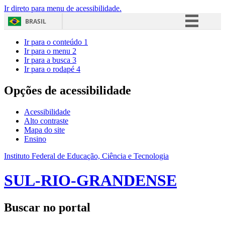
Ir direto para menu de acessibilidade.
BRASIL
Simplifique!
Ir para o conteúdo
1
Ir para o menu
2
Comunica BR
Ir para a busca
3
Ir para o rodapé
4
Participe
Acesso à informação
Opções de acessibilidade
Legislação
Acessibilidade
Canais
Alto contraste
Mapa do site
Ensino
Instituto Federal de Educação, Ciência e Tecnologia
SUL-RIO-GRANDENSE
Buscar no portal