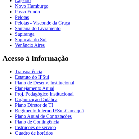
Lajeado
Novo Hamburgo
Passo Fundo
Pelotas
Pelotas - Visconde da Graça
Santana do Livramento
Sapiranga
Sapucaia do Sul
Venâncio Aires
Acesso à Informação
Transparência
Estatuto do IFSul
Plano de Desenv. Institucional
Planejamento Anual
Proj. Pedagógico Institucional
Organização Didática
Plano Diretor de TI
Regimento Interno IFSul-Camaquã
Plano Anual de Contratações
Plano de Contingência
Instruções de serviço
Quadro de horários