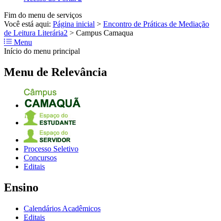
Fim do menu de serviços
Você está aqui:
Página inicial
>
Encontro de Práticas de Mediação
de Leitura Literária2
>
Campus Camaqua
Menu
Início do menu principal
Menu de Relevância
Processo Seletivo
Concursos
Editais
Ensino
Calendários Acadêmicos
Editais