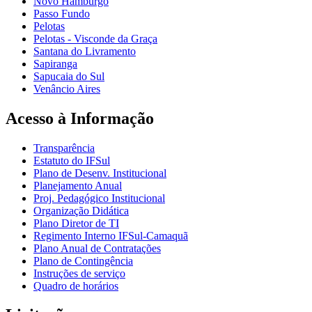
Novo Hamburgo
Passo Fundo
Pelotas
Pelotas - Visconde da Graça
Santana do Livramento
Sapiranga
Sapucaia do Sul
Venâncio Aires
Acesso à Informação
Transparência
Estatuto do IFSul
Plano de Desenv. Institucional
Planejamento Anual
Proj. Pedagógico Institucional
Organização Didática
Plano Diretor de TI
Regimento Interno IFSul-Camaquã
Plano Anual de Contratações
Plano de Contingência
Instruções de serviço
Quadro de horários