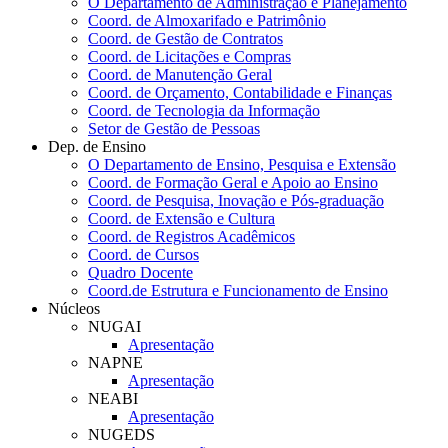
O Departamento de Administração e Planejamento
Coord. de Almoxarifado e Patrimônio
Coord. de Gestão de Contratos
Coord. de Licitações e Compras
Coord. de Manutenção Geral
Coord. de Orçamento, Contabilidade e Finanças
Coord. de Tecnologia da Informação
Setor de Gestão de Pessoas
Dep. de Ensino
O Departamento de Ensino, Pesquisa e Extensão
Coord. de Formação Geral e Apoio ao Ensino
Coord. de Pesquisa, Inovação e Pós-graduação
Coord. de Extensão e Cultura
Coord. de Registros Acadêmicos
Coord. de Cursos
Quadro Docente
Coord.de Estrutura e Funcionamento de Ensino
Núcleos
NUGAI
Apresentação
NAPNE
Apresentação
NEABI
Apresentação
NUGEDS