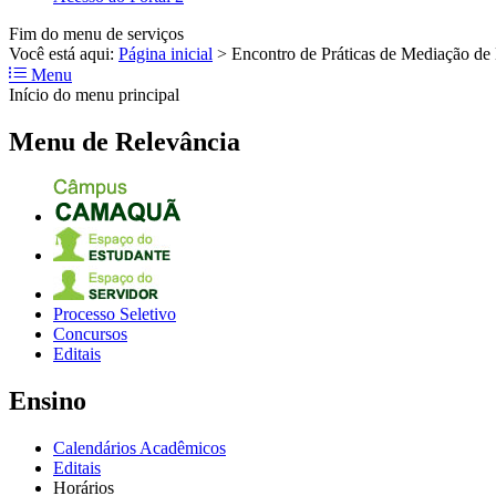
Fim do menu de serviços
Você está aqui:
Página inicial
>
Encontro de Práticas de Mediação de L
Menu
Início do menu principal
Menu de Relevância
Processo Seletivo
Concursos
Editais
Ensino
Calendários Acadêmicos
Editais
Horários