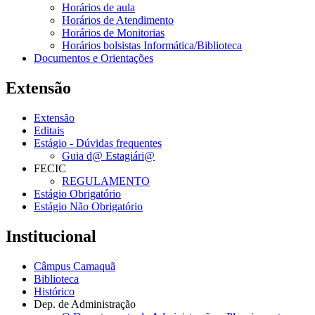
Horários de aula
Horários de Atendimento
Horários de Monitorias
Horários bolsistas Informática/Biblioteca
Documentos e Orientações
Extensão
Extensão
Editais
Estágio - Dúvidas frequentes
Guia d@ Estagiári@
FECIC
REGULAMENTO
Estágio Obrigatório
Estágio Não Obrigatório
Institucional
Câmpus Camaquã
Biblioteca
Histórico
Dep. de Administração