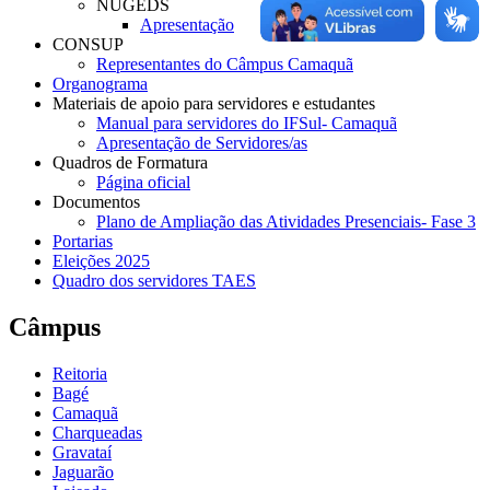
NUGEDS
Apresentação
CONSUP
Representantes do Câmpus Camaquã
Organograma
Materiais de apoio para servidores e estudantes
Manual para servidores do IFSul- Camaquã
Apresentação de Servidores/as
Quadros de Formatura
Página oficial
Documentos
Plano de Ampliação das Atividades Presenciais- Fase 3
Portarias
Eleições 2025
Quadro dos servidores TAES
Câmpus
Reitoria
Bagé
Camaquã
Charqueadas
Gravataí
Jaguarão