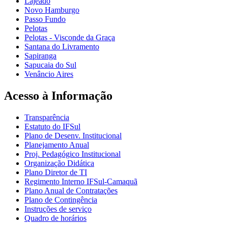
Lajeado
Novo Hamburgo
Passo Fundo
Pelotas
Pelotas - Visconde da Graça
Santana do Livramento
Sapiranga
Sapucaia do Sul
Venâncio Aires
Acesso à Informação
Transparência
Estatuto do IFSul
Plano de Desenv. Institucional
Planejamento Anual
Proj. Pedagógico Institucional
Organização Didática
Plano Diretor de TI
Regimento Interno IFSul-Camaquã
Plano Anual de Contratações
Plano de Contingência
Instruções de serviço
Quadro de horários