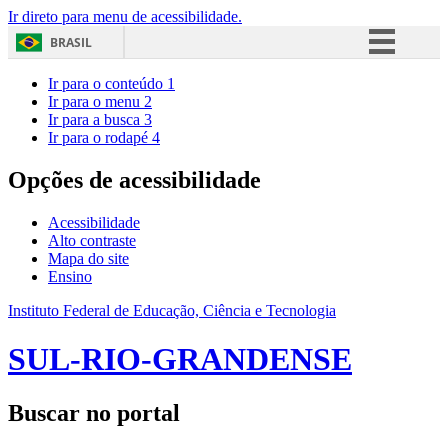
Ir direto para menu de acessibilidade.
BRASIL
Simplifique!
Ir para o conteúdo
1
Ir para o menu
2
Comunica BR
Ir para a busca
3
Ir para o rodapé
4
Participe
Acesso à informação
Opções de acessibilidade
Legislação
Acessibilidade
Canais
Alto contraste
Mapa do site
Ensino
Instituto Federal de Educação, Ciência e Tecnologia
SUL-RIO-GRANDENSE
Buscar no portal