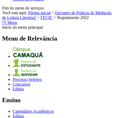
Fim do menu de serviços
Você está aqui:
Página inicial
>
Encontro de Práticas de Mediação
de Leitura Literária2
>
FECIC
>
Regulamento 2022
Menu
Início do menu principal
Menu de Relevância
Processo Seletivo
Concursos
Editais
Ensino
Calendários Acadêmicos
Editais