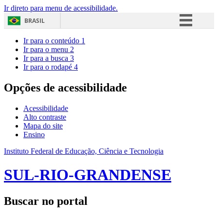
Ir direto para menu de acessibilidade.
BRASIL
Simplifique!
Ir para o conteúdo
1
Ir para o menu
2
Comunica BR
Ir para a busca
3
Ir para o rodapé
4
Participe
Acesso à informação
Opções de acessibilidade
Legislação
Acessibilidade
Canais
Alto contraste
Mapa do site
Ensino
Instituto Federal de Educação, Ciência e Tecnologia
SUL-RIO-GRANDENSE
Buscar no portal