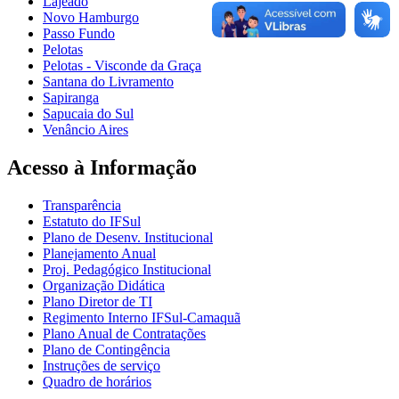
Lajeado
Novo Hamburgo
Passo Fundo
Pelotas
Pelotas - Visconde da Graça
Santana do Livramento
Sapiranga
Sapucaia do Sul
Venâncio Aires
Acesso à Informação
Transparência
Estatuto do IFSul
Plano de Desenv. Institucional
Planejamento Anual
Proj. Pedagógico Institucional
Organização Didática
Plano Diretor de TI
Regimento Interno IFSul-Camaquã
Plano Anual de Contratações
Plano de Contingência
Instruções de serviço
Quadro de horários