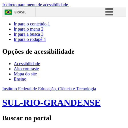
Ir direto para menu de acessibilidade.
BRASIL
Simplifique!
Ir para o conteúdo
1
Ir para o menu
2
Comunica BR
Ir para a busca
3
Ir para o rodapé
4
Participe
Acesso à informação
Opções de acessibilidade
Legislação
Acessibilidade
Canais
Alto contraste
Mapa do site
Ensino
Instituto Federal de Educação, Ciência e Tecnologia
SUL-RIO-GRANDENSE
Buscar no portal