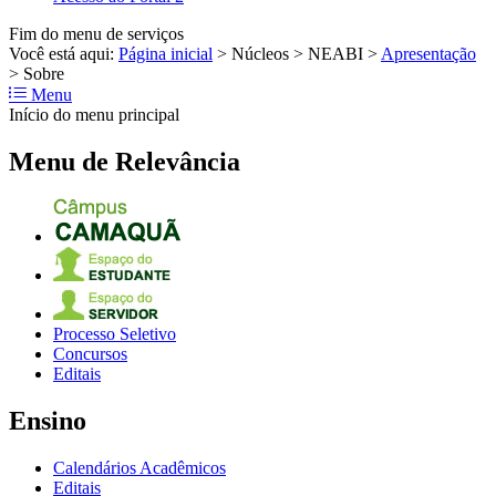
Fim do menu de serviços
Você está aqui:
Página inicial
>
Núcleos
>
NEABI
>
Apresentação
>
Sobre
Menu
Início do menu principal
Menu de Relevância
Processo Seletivo
Concursos
Editais
Ensino
Calendários Acadêmicos
Editais