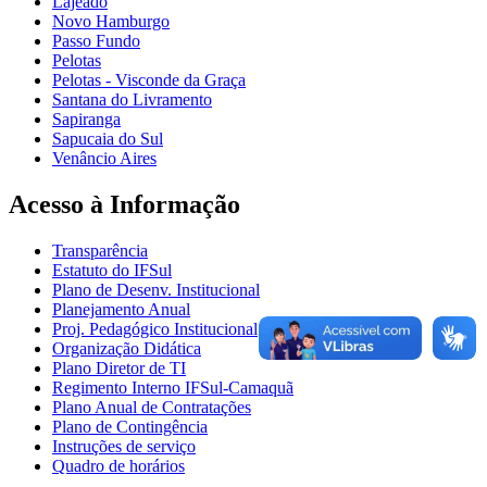
Lajeado
Novo Hamburgo
Passo Fundo
Pelotas
Pelotas - Visconde da Graça
Santana do Livramento
Sapiranga
Sapucaia do Sul
Venâncio Aires
Acesso à Informação
Transparência
Estatuto do IFSul
Plano de Desenv. Institucional
Planejamento Anual
Proj. Pedagógico Institucional
Organização Didática
Plano Diretor de TI
Regimento Interno IFSul-Camaquã
Plano Anual de Contratações
Plano de Contingência
Instruções de serviço
Quadro de horários