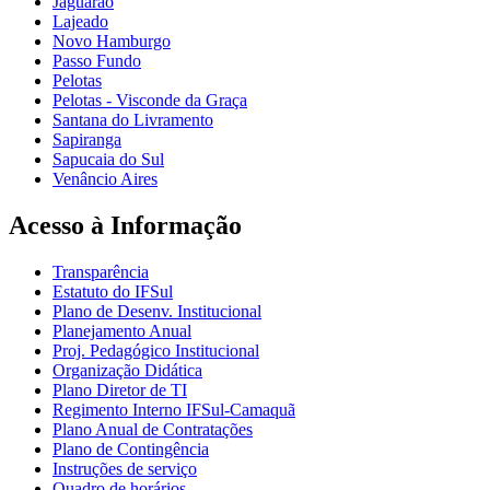
Jaguarão
Lajeado
Novo Hamburgo
Passo Fundo
Pelotas
Pelotas - Visconde da Graça
Santana do Livramento
Sapiranga
Sapucaia do Sul
Venâncio Aires
Acesso à Informação
Transparência
Estatuto do IFSul
Plano de Desenv. Institucional
Planejamento Anual
Proj. Pedagógico Institucional
Organização Didática
Plano Diretor de TI
Regimento Interno IFSul-Camaquã
Plano Anual de Contratações
Plano de Contingência
Instruções de serviço
Quadro de horários