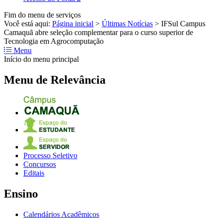
Fim do menu de serviços
Você está aqui:
Página inicial
>
Últimas Notícias
>
IFSul Campus
Camaquã abre seleção complementar para o curso superior de
Tecnologia em Agrocomputação
Menu
Início do menu principal
Menu de Relevância
Processo Seletivo
Concursos
Editais
Ensino
Calendários Acadêmicos