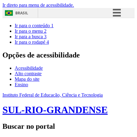
Ir direto para menu de acessibilidade.
BRASIL
Simplifique!
Ir para o conteúdo
1
Ir para o menu
2
Comunica BR
Ir para a busca
3
Ir para o rodapé
4
Participe
Acesso à informação
Opções de acessibilidade
Legislação
Acessibilidade
Canais
Alto contraste
Mapa do site
Ensino
Instituto Federal de Educação, Ciência e Tecnologia
SUL-RIO-GRANDENSE
Buscar no portal