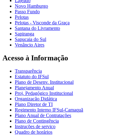
Lajeado
Novo Hamburgo
Passo Fundo
Pelotas
Pelotas - Visconde da Graça
Santana do Livramento
Sapiranga
Sapucaia do Sul
Venâncio Aires
Acesso à Informação
Transparência
Estatuto do IFSul
Plano de Desenv. Institucional
Planejamento Anual
Proj. Pedagógico Institucional
Organização Didática
Plano Diretor de TI
Regimento Interno IFSul-Camaquã
Plano Anual de Contratações
Plano de Contingência
Instruções de serviço
Quadro de horários