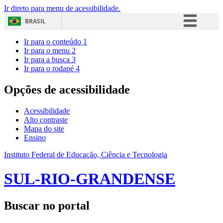
Ir direto para menu de acessibilidade.
BRASIL
Simplifique!
Ir para o conteúdo
1
Ir para o menu
2
Comunica BR
Ir para a busca
3
Ir para o rodapé
4
Participe
Acesso à informação
Opções de acessibilidade
Legislação
Acessibilidade
Canais
Alto contraste
Mapa do site
Ensino
Instituto Federal de Educação, Ciência e Tecnologia
SUL-RIO-GRANDENSE
Buscar no portal