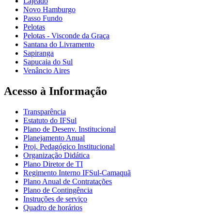
Lajeado
Novo Hamburgo
Passo Fundo
Pelotas
Pelotas - Visconde da Graça
Santana do Livramento
Sapiranga
Sapucaia do Sul
Venâncio Aires
Acesso à Informação
Transparência
Estatuto do IFSul
Plano de Desenv. Institucional
Planejamento Anual
Proj. Pedagógico Institucional
Organização Didática
Plano Diretor de TI
Regimento Interno IFSul-Camaquã
Plano Anual de Contratações
Plano de Contingência
Instruções de serviço
Quadro de horários