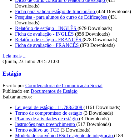
Dicas de como construir o relatório de estágio
(421
Downloads)
Ficha para validar estágio de funcionário
(424 Downloads)
Pesquisa - para alunos do curso de Edificações
(431
Downloads)
Relatório de estágio - INGLÊS
(979 Downloads)
Ficha de avaliação - INGLÊS
(856 Downloads)
Relatório de estágio - FRANCÊS
(878 Downloads)
Ficha de avaliação - FRANCÊS
(870 Downloads)
Leia mais ...
Quinta, 23 Julho 2015 21:00
Estágio
Escrito por
Coordenadoria de Comunicação Social
Publicado em
Documentos de Estágio
Baixar anexos:
Lei geral de estágio - 11.788/2008
(1161 Downloads)
Termo de compromisso de estágio
(3 Downloads)
PLanos de atividades de estágio
(3 Downloads)
Instruções para preenchimento
(517 Downloads)
Termo aditivo ao TCE
(3 Downloads)
Modelo de convênio IFSul e agente de integração
(189