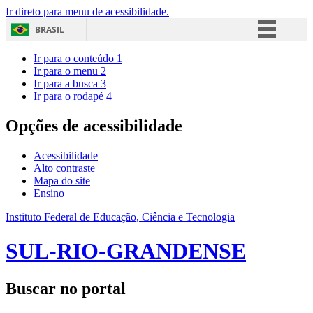
Ir direto para menu de acessibilidade.
BRASIL
Simplifique!
Ir para o conteúdo
1
Ir para o menu
2
Comunica BR
Ir para a busca
3
Ir para o rodapé
4
Participe
Acesso à informação
Opções de acessibilidade
Legislação
Acessibilidade
Canais
Alto contraste
Mapa do site
Ensino
Instituto Federal de Educação, Ciência e Tecnologia
SUL-RIO-GRANDENSE
Buscar no portal